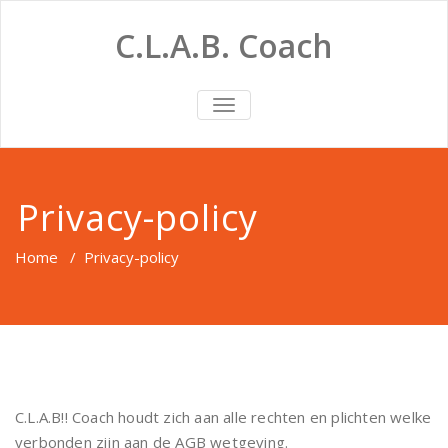
Doorgaan
naar
C.L.A.B. Coach
inhoud
SCHAKEL
NAVIGATIE
Privacy-policy
Home
/
Privacy-policy
C.L.A.B!! Coach houdt zich aan alle rechten en plichten welke
verbonden zijn aan de AGB wetgeving.